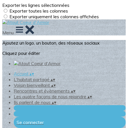
Exporter les lignes sélectionnées
Exporter toutes les colonnes
Exporter uniquement les colonnes affichées
Menu
Ajoutez un logo, un bouton, des réseaux sociaux
Cliquez pour éditer
Accueil
▴
▾
L'habitat partagé
▴
▾
Voisin bienveillant
▴
▾
Rencontres et évènements
▴
▾
Les quatre façons de nous rejoindre
▴
▾
Ils parlent de nous
▴
▾
Se connecter