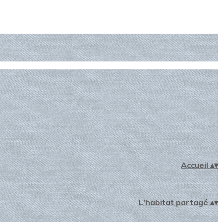
Accueil
▴
▾
L'habitat partagé
▴
▾