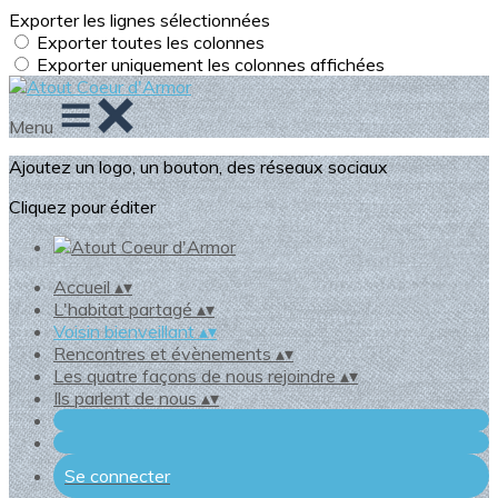
Exporter les lignes sélectionnées
Exporter toutes les colonnes
Exporter uniquement les colonnes affichées
Menu
Ajoutez un logo, un bouton, des réseaux sociaux
Cliquez pour éditer
Accueil
▴
▾
L'habitat partagé
▴
▾
Voisin bienveillant
▴
▾
Rencontres et évènements
▴
▾
Les quatre façons de nous rejoindre
▴
▾
Ils parlent de nous
▴
▾
Se connecter